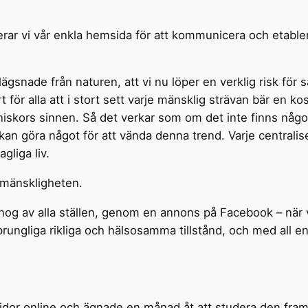
r vi vår enkla hemsida för att kommunicera och etablera
lägsnade från naturen, att vi nu löper en verklig risk för s
t för alla att i stort sett varje mänsklig strävan bär en k
niskors sinnen. Så det verkar som om det inte finns någo
e kan göra något för att vända denna trend. Varje centralise
gliga liv.
e mänskligheten.
 nog av alla ställen, genom en annons på Facebook – när vi
ursprungliga rikliga och hälsosamma tillstånd, och med all 
or online och ägnade en månad åt att studera den fram o