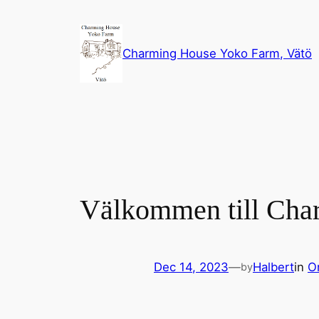
Skip
to
content
Charming House Yoko Farm, Vätö
Välkommen till Cha
Dec 14, 2023
—
Halbert
in
O
by