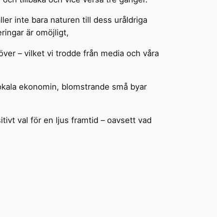
ler inte bara naturen till dess uråldriga
ringar är omöjligt,
höver – vilket vi trodde från media och våra
n lokala ekonomin, blomstrande små byar
tivt val för en ljus framtid – oavsett vad