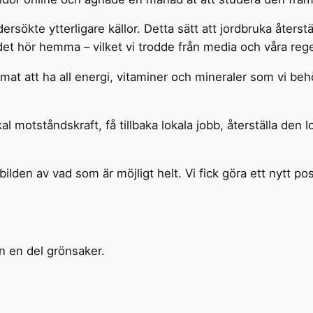
rsökte ytterligare källor. Detta sätt att jordbruka återstäl
r det hör hemma – vilket vi trodde från media och våra rege
år mat att ha all energi, vitaminer och mineraler som vi be
kal motståndskraft, få tillbaka lokala jobb, återställa de
den av vad som är möjligt helt. Vi fick göra ett nytt posi
n en del grönsaker.