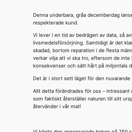
Denna underbara, gråa decemberdag lansera
respekterade kund.
Vi lever i en tid av bedrägeri av data, så av
livsmedelsförsörjning. Samtidigt är det klar
skadad, bortom reparation i de flesta män
verkar vilja att vi ska tro, eftersom de int
konsekvenser och sätt hårt på miljontals da
Det är i stort sett läget för den nuvarand
Allt detta förändrades för oss – intressant
som faktiskt återställer naturen till sitt 
återvänder i vår mat!
Vi köpte den annonserade boken på 750 sid