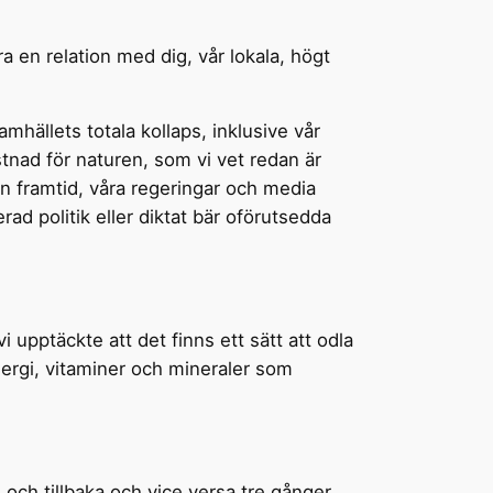
 en relation med dig, vår lokala, högt
amhällets totala kollaps, inklusive vår
ostnad för naturen, som vi vet redan är
n framtid, våra regeringar och media
rad politik eller diktat bär oförutsedda
 upptäckte att det finns ett sätt att odla
energi, vitaminer och mineraler som
ch tillbaka och vice versa tre gånger.