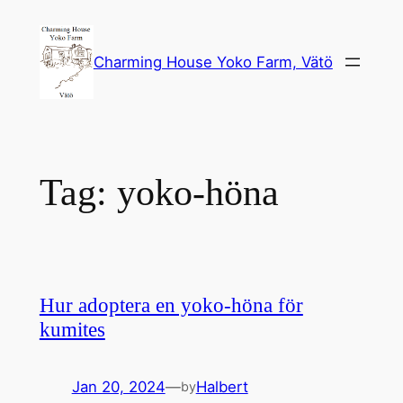
Skip
to
Charming House Yoko Farm, Vätö
content
Tag:
yoko-höna
Hur adoptera en yoko-höna för
kumites
Jan 20, 2024
—
Halbert
by