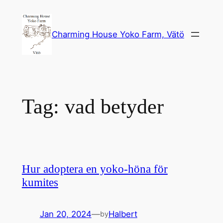
Skip
to
Charming House Yoko Farm, Vätö
content
Tag:
vad betyder
Hur adoptera en yoko-höna för
kumites
Jan 20, 2024
—
Halbert
by