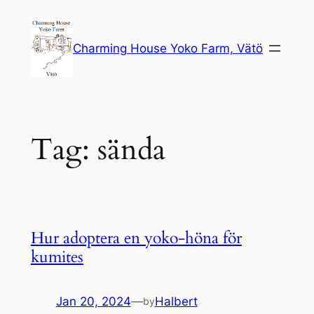
Skip
to
Charming House Yoko Farm, Vätö
content
Tag:
sända
Hur adoptera en yoko-höna för
kumites
Jan 20, 2024
—
Halbert
by