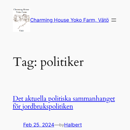
Skip
to
Charming House Yoko Farm, Vätö
content
Tag:
politiker
Det aktuella politiska sammanhanget
för jordbrukspolitiken
Feb 25, 2024
—
Halbert
by