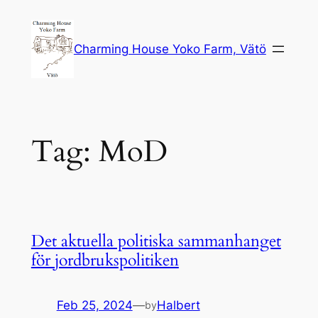
Skip
to
Charming House Yoko Farm, Vätö
content
Tag:
MoD
Det aktuella politiska sammanhanget
för jordbrukspolitiken
Feb 25, 2024
—
Halbert
by