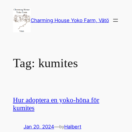
Skip
to
Charming House Yoko Farm, Vätö
content
Tag:
kumites
Hur adoptera en yoko-höna för
kumites
Jan 20, 2024
—
Halbert
by