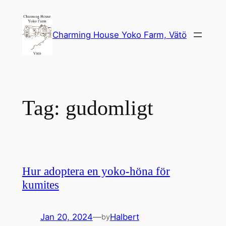
Skip
to
Charming House Yoko Farm, Vätö
content
Tag:
gudomligt
Hur adoptera en yoko-höna för
kumites
Jan 20, 2024
—
Halbert
by