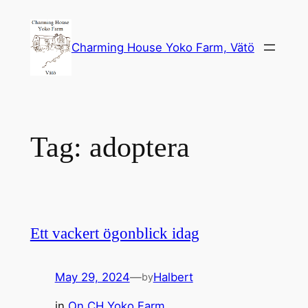
Skip
to
Charming House Yoko Farm, Vätö
content
Tag:
adoptera
Ett vackert ögonblick idag
May 29, 2024
—
Halbert
by
in
On CH Yoko Farm